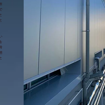
所
で
と
と
い
を
骨
態
と