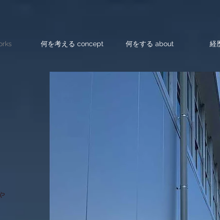
rks
何を考える concept
何をする about
経歴
や
、