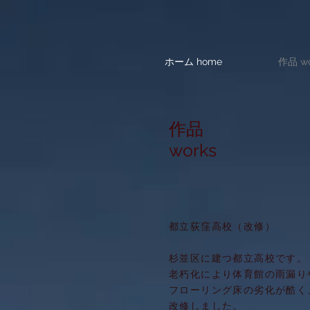
ホーム home
作品 wo
​作品
works
都立荻窪高校（改修）
杉並区に建つ都立高校です。
老朽化により体育館の雨漏り
フローリング床の劣化が酷く
改修しました。