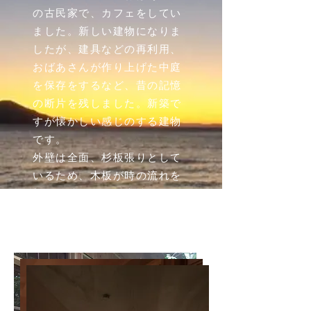
の古民家で、カフェをしてい
ました。新しい建物になりま
したが、建具などの再利用、
おばあさんが作り上げた中庭
を保存をするなど、昔の記憶
の断片を残しました。新築で
すが懐かしい感じのする建物
です。
外壁は全面、杉板張りとして
いるため、木板が時の流れを
刻み、味わい深い表情を徐々
に見せてくれます。